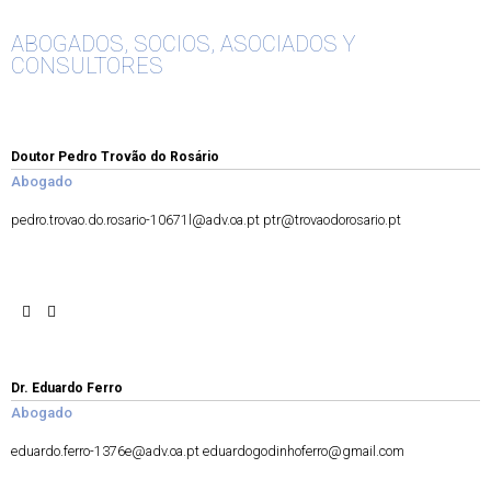
ABOGADOS, SOCIOS, ASOCIADOS Y
CONSULTORES
Doutor Pedro Trovão do Rosário
Abogado
pedro.trovao.do.rosario-10671l@adv.oa.pt
ptr@trovaodorosario.pt
Dr. Eduardo Ferro
Abogado
eduardo.ferro-1376e@adv.oa.pt
eduardogodinhoferro@gmail.com