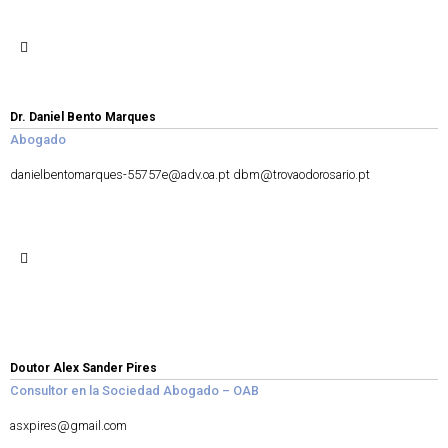
Dr. Daniel Bento Marques
Abogado
danielbentomarques-55757e@adv.oa.pt
dbm@trovaodorosario.pt
Doutor Alex Sander Pires
Consultor en la Sociedad Abogado – OAB
asxpires@gmail.com